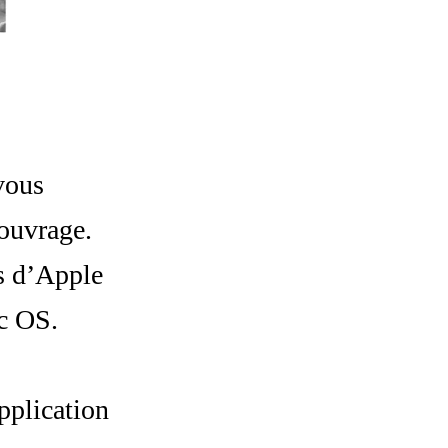
 vous
’ouvrage.
es d’Apple
ac OS.
pplication