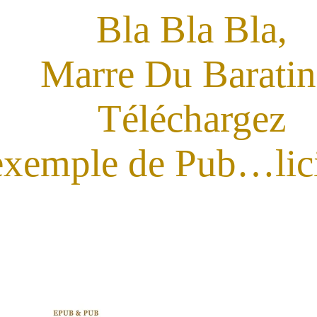
Bla Bla Bla,
Marre Du Baratin
Téléchargez
exemple de Pub…lici
Epub&Pub