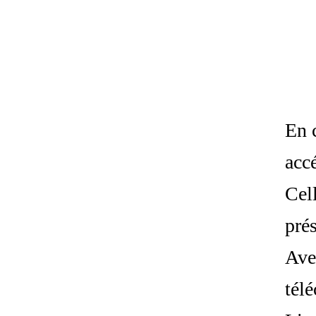
En c
acc
Cel
pré
Ave
tél